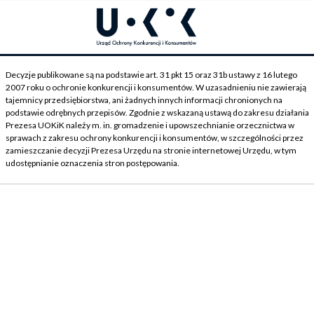
Decyzje publikowane są na podstawie art. 31 pkt 15 oraz 31b ustawy z 16 lutego
2007 roku o ochronie konkurencji i konsumentów. W uzasadnieniu nie zawierają
tajemnicy przedsiębiorstwa, ani żadnych innych informacji chronionych na
podstawie odrębnych przepisów. Zgodnie z wskazaną ustawą do zakresu działania
Prezesa UOKiK należy m. in. gromadzenie i upowszechnianie orzecznictwa w
sprawach z zakresu ochrony konkurencji i konsumentów, w szczególności przez
zamieszczanie decyzji Prezesa Urzędu na stronie internetowej Urzędu, w tym
udostępnianie oznaczenia stron postępowania.