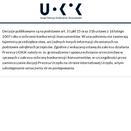
Decyzje publikowane są na podstawie art. 31 pkt 15 oraz 31b ustawy z 16 lutego
2007 roku o ochronie konkurencji i konsumentów. W uzasadnieniu nie zawierają
tajemnicy przedsiębiorstwa, ani żadnych innych informacji chronionych na
podstawie odrębnych przepisów. Zgodnie z wskazaną ustawą do zakresu działania
Prezesa UOKiK należy m. in. gromadzenie i upowszechnianie orzecznictwa w
sprawach z zakresu ochrony konkurencji i konsumentów, w szczególności przez
zamieszczanie decyzji Prezesa Urzędu na stronie internetowej Urzędu, w tym
udostępnianie oznaczenia stron postępowania.