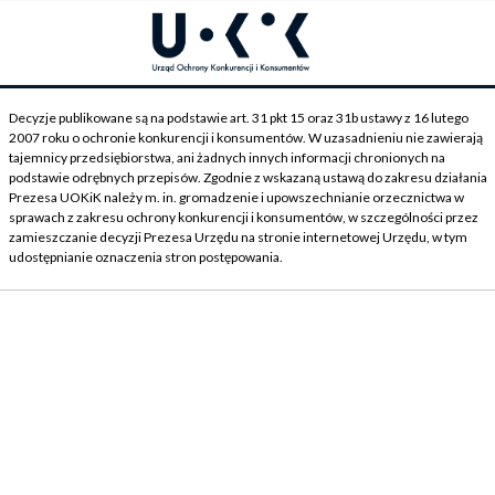
Decyzje publikowane są na podstawie art. 31 pkt 15 oraz 31b ustawy z 16 lutego
2007 roku o ochronie konkurencji i konsumentów. W uzasadnieniu nie zawierają
tajemnicy przedsiębiorstwa, ani żadnych innych informacji chronionych na
podstawie odrębnych przepisów. Zgodnie z wskazaną ustawą do zakresu działania
Prezesa UOKiK należy m. in. gromadzenie i upowszechnianie orzecznictwa w
sprawach z zakresu ochrony konkurencji i konsumentów, w szczególności przez
zamieszczanie decyzji Prezesa Urzędu na stronie internetowej Urzędu, w tym
udostępnianie oznaczenia stron postępowania.