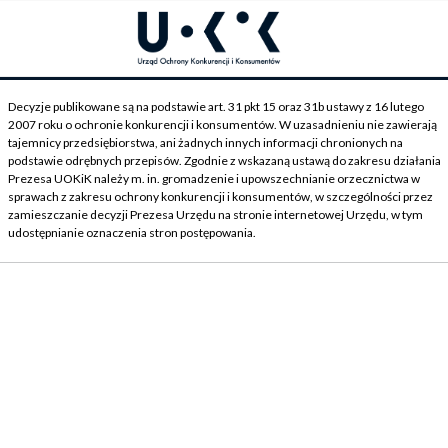
Decyzje publikowane są na podstawie art. 31 pkt 15 oraz 31b ustawy z 16 lutego
2007 roku o ochronie konkurencji i konsumentów. W uzasadnieniu nie zawierają
tajemnicy przedsiębiorstwa, ani żadnych innych informacji chronionych na
podstawie odrębnych przepisów. Zgodnie z wskazaną ustawą do zakresu działania
Prezesa UOKiK należy m. in. gromadzenie i upowszechnianie orzecznictwa w
sprawach z zakresu ochrony konkurencji i konsumentów, w szczególności przez
zamieszczanie decyzji Prezesa Urzędu na stronie internetowej Urzędu, w tym
udostępnianie oznaczenia stron postępowania.