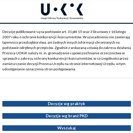
Decyzje publikowane są na podstawie art. 31 pkt 15 oraz 31b ustawy z 16 lutego
2007 roku o ochronie konkurencji i konsumentów. W uzasadnieniu nie zawierają
tajemnicy przedsiębiorstwa, ani żadnych innych informacji chronionych na
podstawie odrębnych przepisów. Zgodnie z wskazaną ustawą do zakresu działania
Prezesa UOKiK należy m. in. gromadzenie i upowszechnianie orzecznictwa w
sprawach z zakresu ochrony konkurencji i konsumentów, w szczególności przez
zamieszczanie decyzji Prezesa Urzędu na stronie internetowej Urzędu, w tym
udostępnianie oznaczenia stron postępowania.
Decyzje Prezesa UOKiK
Decyzje wg praktyk
Decyzje wg branż PKD
Wyszukaj