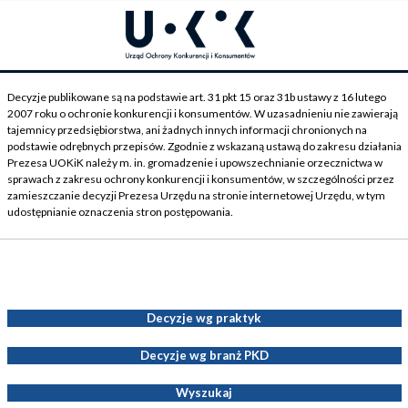
Decyzje publikowane są na podstawie art. 31 pkt 15 oraz 31b ustawy z 16 lutego
2007 roku o ochronie konkurencji i konsumentów. W uzasadnieniu nie zawierają
tajemnicy przedsiębiorstwa, ani żadnych innych informacji chronionych na
podstawie odrębnych przepisów. Zgodnie z wskazaną ustawą do zakresu działania
Prezesa UOKiK należy m. in. gromadzenie i upowszechnianie orzecznictwa w
sprawach z zakresu ochrony konkurencji i konsumentów, w szczególności przez
zamieszczanie decyzji Prezesa Urzędu na stronie internetowej Urzędu, w tym
udostępnianie oznaczenia stron postępowania.
Decyzje Prezesa UOKiK
Decyzje wg praktyk
Decyzje wg branż PKD
Wyszukaj