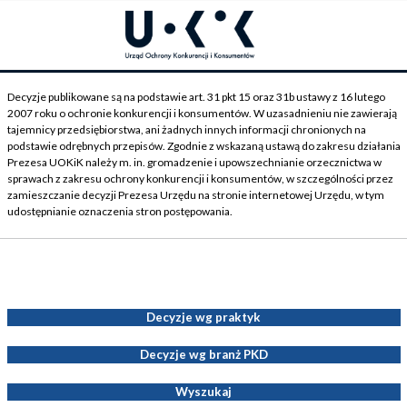
Decyzje publikowane są na podstawie art. 31 pkt 15 oraz 31b ustawy z 16 lutego
2007 roku o ochronie konkurencji i konsumentów. W uzasadnieniu nie zawierają
tajemnicy przedsiębiorstwa, ani żadnych innych informacji chronionych na
podstawie odrębnych przepisów. Zgodnie z wskazaną ustawą do zakresu działania
Prezesa UOKiK należy m. in. gromadzenie i upowszechnianie orzecznictwa w
sprawach z zakresu ochrony konkurencji i konsumentów, w szczególności przez
zamieszczanie decyzji Prezesa Urzędu na stronie internetowej Urzędu, w tym
udostępnianie oznaczenia stron postępowania.
Decyzje Prezesa UOKiK
Decyzje wg praktyk
Decyzje wg branż PKD
Wyszukaj