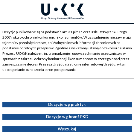
Decyzje publikowane są na podstawie art. 31 pkt 15 oraz 31b ustawy z 16 lutego
2007 roku o ochronie konkurencji i konsumentów. W uzasadnieniu nie zawierają
tajemnicy przedsiębiorstwa, ani żadnych innych informacji chronionych na
podstawie odrębnych przepisów. Zgodnie z wskazaną ustawą do zakresu działania
Prezesa UOKiK należy m. in. gromadzenie i upowszechnianie orzecznictwa w
sprawach z zakresu ochrony konkurencji i konsumentów, w szczególności przez
zamieszczanie decyzji Prezesa Urzędu na stronie internetowej Urzędu, w tym
udostępnianie oznaczenia stron postępowania.
Decyzje Prezesa UOKiK
Decyzje wg praktyk
Decyzje wg branż PKD
Wyszukaj