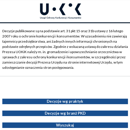
Decyzje publikowane są na podstawie art. 31 pkt 15 oraz 31b ustawy z 16 lutego
2007 roku o ochronie konkurencji i konsumentów. W uzasadnieniu nie zawierają
tajemnicy przedsiębiorstwa, ani żadnych innych informacji chronionych na
podstawie odrębnych przepisów. Zgodnie z wskazaną ustawą do zakresu działania
Prezesa UOKiK należy m. in. gromadzenie i upowszechnianie orzecznictwa w
sprawach z zakresu ochrony konkurencji i konsumentów, w szczególności przez
zamieszczanie decyzji Prezesa Urzędu na stronie internetowej Urzędu, w tym
udostępnianie oznaczenia stron postępowania.
Decyzje Prezesa UOKiK
Decyzje wg praktyk
Decyzje wg branż PKD
Wyszukaj