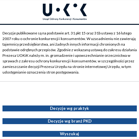
Decyzje publikowane są na podstawie art. 31 pkt 15 oraz 31b ustawy z 16 lutego
2007 roku o ochronie konkurencji i konsumentów. W uzasadnieniu nie zawierają
tajemnicy przedsiębiorstwa, ani żadnych innych informacji chronionych na
podstawie odrębnych przepisów. Zgodnie z wskazaną ustawą do zakresu działania
Prezesa UOKiK należy m. in. gromadzenie i upowszechnianie orzecznictwa w
sprawach z zakresu ochrony konkurencji i konsumentów, w szczególności przez
zamieszczanie decyzji Prezesa Urzędu na stronie internetowej Urzędu, w tym
udostępnianie oznaczenia stron postępowania.
Decyzje Prezesa UOKiK
Decyzje wg praktyk
Decyzje wg branż PKD
Wyszukaj