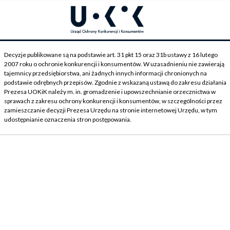
Decyzje publikowane są na podstawie art. 31 pkt 15 oraz 31b ustawy z 16 lutego
2007 roku o ochronie konkurencji i konsumentów. W uzasadnieniu nie zawierają
tajemnicy przedsiębiorstwa, ani żadnych innych informacji chronionych na
podstawie odrębnych przepisów. Zgodnie z wskazaną ustawą do zakresu działania
Prezesa UOKiK należy m. in. gromadzenie i upowszechnianie orzecznictwa w
sprawach z zakresu ochrony konkurencji i konsumentów, w szczególności przez
zamieszczanie decyzji Prezesa Urzędu na stronie internetowej Urzędu, w tym
udostępnianie oznaczenia stron postępowania.