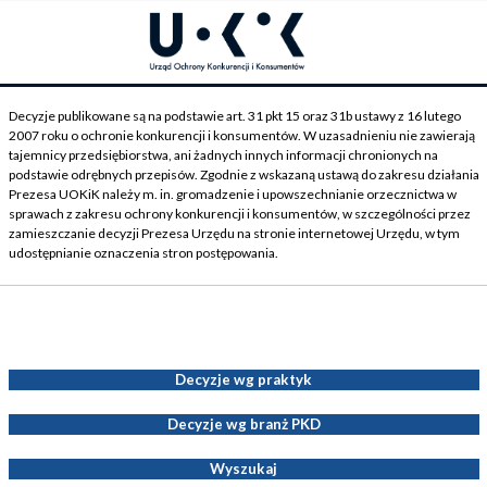
Decyzje publikowane są na podstawie art. 31 pkt 15 oraz 31b ustawy z 16 lutego
2007 roku o ochronie konkurencji i konsumentów. W uzasadnieniu nie zawierają
tajemnicy przedsiębiorstwa, ani żadnych innych informacji chronionych na
podstawie odrębnych przepisów. Zgodnie z wskazaną ustawą do zakresu działania
Prezesa UOKiK należy m. in. gromadzenie i upowszechnianie orzecznictwa w
sprawach z zakresu ochrony konkurencji i konsumentów, w szczególności przez
zamieszczanie decyzji Prezesa Urzędu na stronie internetowej Urzędu, w tym
udostępnianie oznaczenia stron postępowania.
Decyzje Prezesa UOKiK
Decyzje wg praktyk
Decyzje wg branż PKD
Wyszukaj