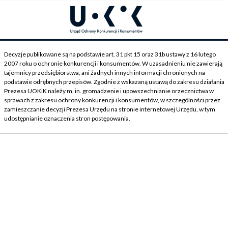
Decyzje publikowane są na podstawie art. 31 pkt 15 oraz 31b ustawy z 16 lutego
2007 roku o ochronie konkurencji i konsumentów. W uzasadnieniu nie zawierają
tajemnicy przedsiębiorstwa, ani żadnych innych informacji chronionych na
podstawie odrębnych przepisów. Zgodnie z wskazaną ustawą do zakresu działania
Prezesa UOKiK należy m. in. gromadzenie i upowszechnianie orzecznictwa w
sprawach z zakresu ochrony konkurencji i konsumentów, w szczególności przez
zamieszczanie decyzji Prezesa Urzędu na stronie internetowej Urzędu, w tym
udostępnianie oznaczenia stron postępowania.