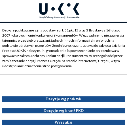
Decyzje publikowane są na podstawie art. 31 pkt 15 oraz 31b ustawy z 16 lutego
2007 roku o ochronie konkurencji i konsumentów. W uzasadnieniu nie zawierają
tajemnicy przedsiębiorstwa, ani żadnych innych informacji chronionych na
podstawie odrębnych przepisów. Zgodnie z wskazaną ustawą do zakresu działania
Prezesa UOKiK należy m. in. gromadzenie i upowszechnianie orzecznictwa w
sprawach z zakresu ochrony konkurencji i konsumentów, w szczególności przez
zamieszczanie decyzji Prezesa Urzędu na stronie internetowej Urzędu, w tym
udostępnianie oznaczenia stron postępowania.
Decyzje Prezesa UOKiK
Decyzje wg praktyk
Decyzje wg branż PKD
Wyszukaj