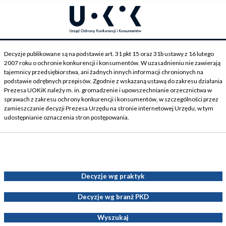
Decyzje publikowane są na podstawie art. 31 pkt 15 oraz 31b ustawy z 16 lutego
2007 roku o ochronie konkurencji i konsumentów. W uzasadnieniu nie zawierają
tajemnicy przedsiębiorstwa, ani żadnych innych informacji chronionych na
podstawie odrębnych przepisów. Zgodnie z wskazaną ustawą do zakresu działania
Prezesa UOKiK należy m. in. gromadzenie i upowszechnianie orzecznictwa w
sprawach z zakresu ochrony konkurencji i konsumentów, w szczególności przez
zamieszczanie decyzji Prezesa Urzędu na stronie internetowej Urzędu, w tym
udostępnianie oznaczenia stron postępowania.
Decyzje Prezesa UOKiK
Decyzje wg praktyk
Decyzje wg branż PKD
Wyszukaj