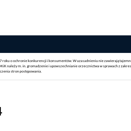
007 roku o ochronie konkurencji i konsumentów. W uzasadnieniu nie zawierają tajemn
OKiK należy m. in. gromadzenie i upowszechnianie orzecznictwa w sprawach z zakre
czenia stron postępowania.
4