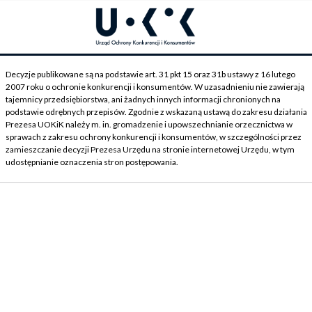
Decyzje publikowane są na podstawie art. 31 pkt 15 oraz 31b ustawy z 16 lutego
2007 roku o ochronie konkurencji i konsumentów. W uzasadnieniu nie zawierają
tajemnicy przedsiębiorstwa, ani żadnych innych informacji chronionych na
podstawie odrębnych przepisów. Zgodnie z wskazaną ustawą do zakresu działania
Prezesa UOKiK należy m. in. gromadzenie i upowszechnianie orzecznictwa w
sprawach z zakresu ochrony konkurencji i konsumentów, w szczególności przez
zamieszczanie decyzji Prezesa Urzędu na stronie internetowej Urzędu, w tym
udostępnianie oznaczenia stron postępowania.