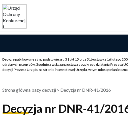
Decyzje publikowane są na podstawie art. 31 pkt 15 oraz 31b ustawy z 16 lutego 2
odrębnych przepisów. Zgodnie z wskazaną ustawą do zakresu działania Prezesa U
decyzji Prezesa Urzędu na stronie internetowej Urzędu, w tym udostępnianie ozna
Strona główna bazy decyzji
> Decyzja nr DNR-41/2016
Decyzja nr DNR-41/201