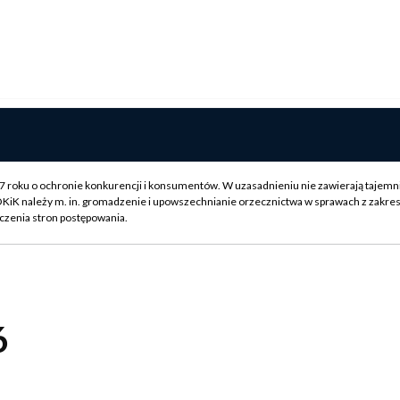
007 roku o ochronie konkurencji i konsumentów. W uzasadnieniu nie zawierają tajemn
OKiK należy m. in. gromadzenie i upowszechnianie orzecznictwa w sprawach z zakre
czenia stron postępowania.
6