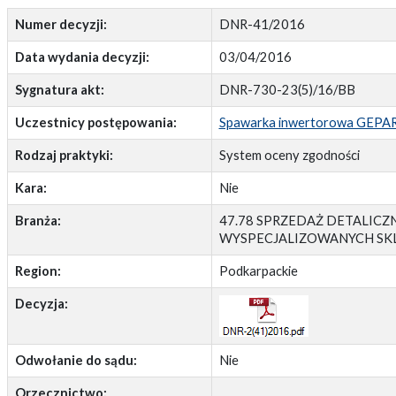
Numer decyzji:
DNR-41/2016
Data wydania decyzji:
03/04/2016
Sygnatura akt:
DNR-730-23(5)/16/BB
Uczestnicy postępowania:
Spawarka inwertorowa GEPA
Rodzaj praktyki:
System oceny zgodności
Kara:
Nie
Branża:
47.78 SPRZEDAŻ DETALI
WYSPECJALIZOWANYCH SK
Region:
Podkarpackie
Decyzja:
Odwołanie do sądu:
Nie
Orzecznictwo: