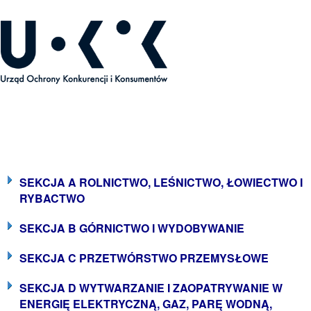
ecyzje Prezesa UOKiK
SEKCJA A ROLNICTWO, LEŚNICTWO, ŁOWIECTWO I
RYBACTWO
SEKCJA B GÓRNICTWO I WYDOBYWANIE
SEKCJA C PRZETWÓRSTWO PRZEMYSŁOWE
SEKCJA D WYTWARZANIE I ZAOPATRYWANIE W
ENERGIĘ ELEKTRYCZNĄ, GAZ, PARĘ WODNĄ,