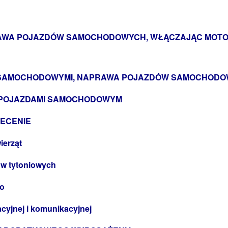
PRAWA POJAZDÓW SAMOCHODOWYCH, WŁĄCZAJĄC MOT
MI SAMOCHODOWYMI, NAPRAWA POJAZDÓW SAMOCHOD
U POJAZDAMI SAMOCHODOWYM
LECENIE
ierząt
ów tytoniowych
go
acyjnej i komunikacyjnej