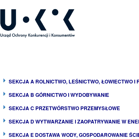
ecyzje Prezesa UOKiK
SEKCJA A ROLNICTWO, LEŚNICTWO, ŁOWIECTWO I
SEKCJA B GÓRNICTWO I WYDOBYWANIE
SEKCJA C PRZETWÓRSTWO PRZEMYSŁOWE
SEKCJA D WYTWARZANIE I ZAOPATRYWANIE W ENE
SEKCJA E DOSTAWA WODY, GOSPODAROWANIE ŚCIE