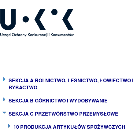
ecyzje Prezesa UOKiK
SEKCJA A ROLNICTWO, LEŚNICTWO, ŁOWIECTWO I
RYBACTWO
SEKCJA B GÓRNICTWO I WYDOBYWANIE
SEKCJA C PRZETWÓRSTWO PRZEMYSŁOWE
10 PRODUKCJA ARTYKUŁÓW SPOŻYWCZYCH