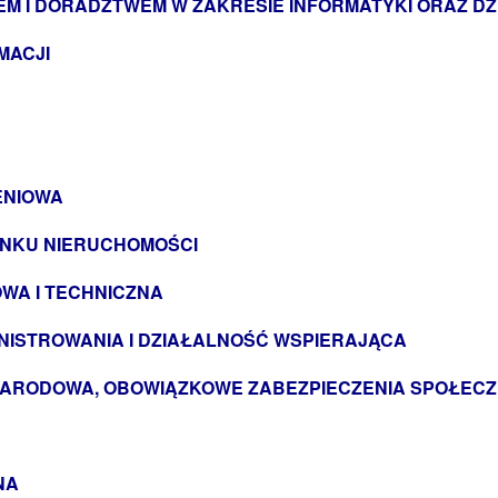
M I DORADZTWEM W ZAKRESIE INFORMATYKI ORAZ D
MACJI
ENIOWA
YNKU NIERUCHOMOŚCI
WA I TECHNICZNA
NISTROWANIA I DZIAŁALNOŚĆ WSPIERAJĄCA
 NARODOWA, OBOWIĄZKOWE ZABEZPIECZENIA SPOŁEC
NA