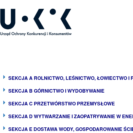
ecyzje Prezesa UOKiK
SEKCJA A ROLNICTWO, LEŚNICTWO, ŁOWIECTWO I
SEKCJA B GÓRNICTWO I WYDOBYWANIE
SEKCJA C PRZETWÓRSTWO PRZEMYSŁOWE
SEKCJA D WYTWARZANIE I ZAOPATRYWANIE W ENE
SEKCJA E DOSTAWA WODY, GOSPODAROWANIE ŚCIE