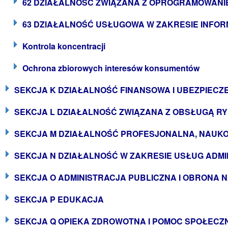
62 DZIAŁALNOŚĆ ZWIĄZANA Z OPROGRAMOWANIE
63 DZIAŁALNOŚĆ USŁUGOWA W ZAKRESIE INFOR
Kontrola koncentracji
Ochrona zbiorowych interesów konsumentów
SEKCJA K DZIAŁALNOŚĆ FINANSOWA I UBEZPIECZ
SEKCJA L DZIAŁALNOŚĆ ZWIĄZANA Z OBSŁUGĄ R
SEKCJA M DZIAŁALNOŚĆ PROFESJONALNA, NAUKO
SEKCJA N DZIAŁALNOŚĆ W ZAKRESIE USŁUG ADMI
SEKCJA O ADMINISTRACJA PUBLICZNA I OBRONA
SEKCJA P EDUKACJA
SEKCJA Q OPIEKA ZDROWOTNA I POMOC SPOŁECZ