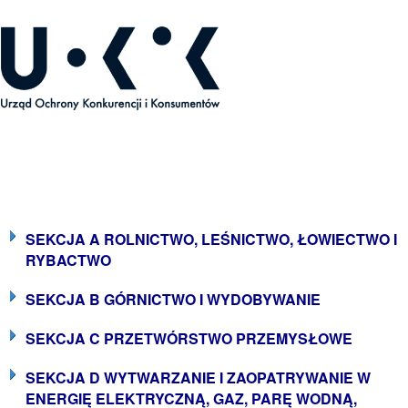
ecyzje Prezesa UOKiK
SEKCJA A ROLNICTWO, LEŚNICTWO, ŁOWIECTWO I
RYBACTWO
SEKCJA B GÓRNICTWO I WYDOBYWANIE
SEKCJA C PRZETWÓRSTWO PRZEMYSŁOWE
SEKCJA D WYTWARZANIE I ZAOPATRYWANIE W
ENERGIĘ ELEKTRYCZNĄ, GAZ, PARĘ WODNĄ,