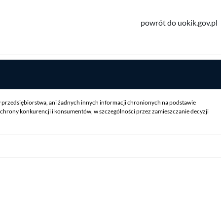
powrót do uokik.gov.pl
y przedsiębiorstwa, ani żadnych innych informacji chronionych na podstawie
chrony konkurencji i konsumentów, w szczególności przez zamieszczanie decyzji