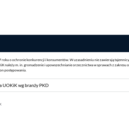
07 roku o ochronie konkurencji i konsumentów. W uzasadnieniu nie zawierają tajemnic
iK należy m. in. gromadzenie i upowszechnianie orzecznictwa w sprawach z zakresu o
ron postępowania.
sa UOKiK wg branży PKD
k