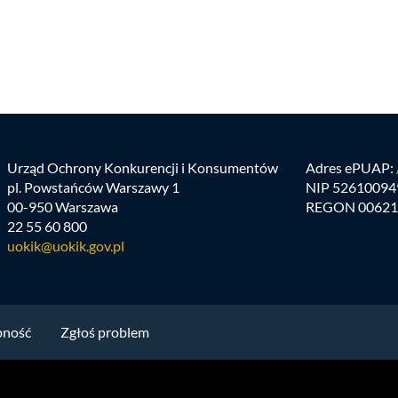
Urząd Ochrony Konkurencji i Konsumentów
Adres ePUAP:
pl. Powstańców Warszawy 1
NIP 52610094
00-950 Warszawa
REGON 00621
22 55 60 800
uokik@uokik.gov.pl
pność
Zgłoś problem