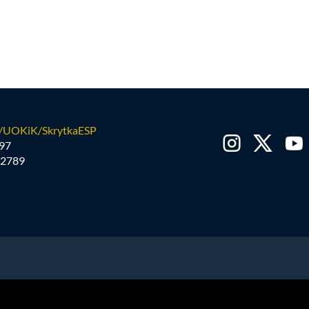
/UOKiK/SkrytkaESP
97
2789