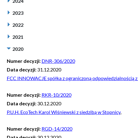
2024
2023
2022
2021
2020
Numer decyzji:
DNR-306/2020
Data decyzji:
31.12.2020
FCC INNOWACJE spółka z ograniczoną odpowiedzialnością z 
Numer decyzji:
RKR-10/2020
Data decyzji:
30.12.2020
P.U.H. EcoTech Karol Wiśniewski z siedzibą w Stopnicy
,
Numer decyzji:
RGD-14/2020
Data decyzji:
30.12.2020