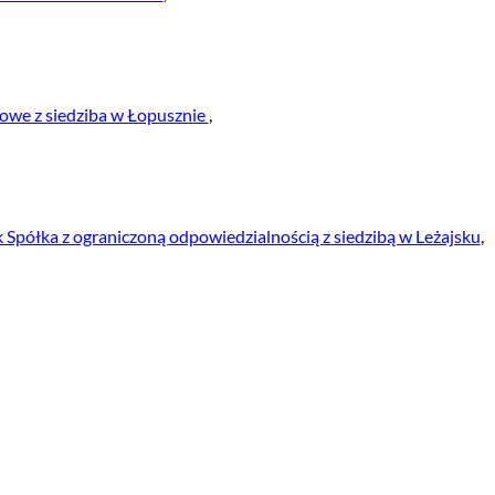
we z siedziba w Łopusznie
,
ółka z ograniczoną odpowiedzialnością z siedzibą w Leżajsku
,