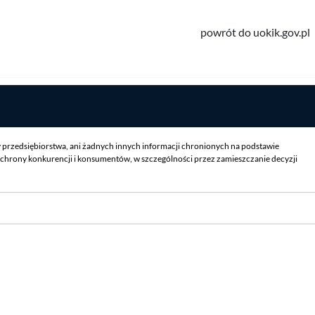
powrót do uokik.gov.pl
y przedsiębiorstwa, ani żadnych innych informacji chronionych na podstawie
chrony konkurencji i konsumentów, w szczególności przez zamieszczanie decyzji