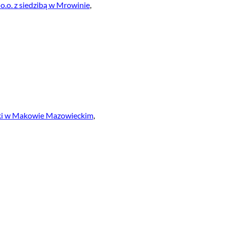
.o. z siedzibą w Mrowinie
,
i w Makowie Mazowieckim
,