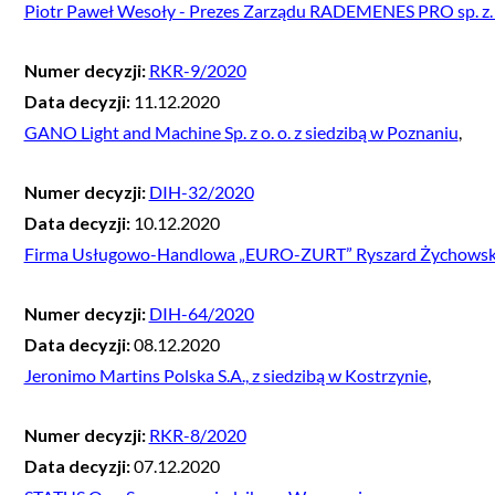
Piotr Paweł Wesoły - Prezes Zarządu RADEMENES PRO sp. z. o
Numer decyzji:
RKR-9/2020
Data decyzji:
11.12.2020
GANO Light and Machine Sp. z o. o. z siedzibą w Poznaniu
,
Numer decyzji:
DIH-32/2020
Data decyzji:
10.12.2020
Firma Usługowo-Handlowa „EURO-ZURT” Ryszard Żychowsk
Numer decyzji:
DIH-64/2020
Data decyzji:
08.12.2020
Jeronimo Martins Polska S.A., z siedzibą w Kostrzynie
,
Numer decyzji:
RKR-8/2020
Data decyzji:
07.12.2020