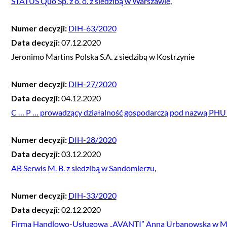
STATUS Quo Sp. z o. o. z siedzibą w Warszawie
,
Numer decyzji:
DIH-63/2020
Data decyzji:
07.12.2020
Jeronimo Martins Polska S.A. z siedzibą w Kostrzynie
Numer decyzji:
DIH-27/2020
Data decyzji:
04.12.2020
C … P … prowadzący działalność gospodarczą pod nazwą PHU 
Numer decyzji:
DIH-28/2020
Data decyzji:
03.12.2020
AB Serwis M. B. z siedzibą w Sandomierzu
,
Numer decyzji:
DIH-33/2020
Data decyzji:
02.12.2020
Firma Handlowo-Usługowa „AVANTI” Anna Urbanowska w M