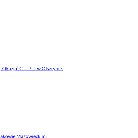
„Okazja” C … P … w Olsztynie
,
akowie Mazowieckim
,