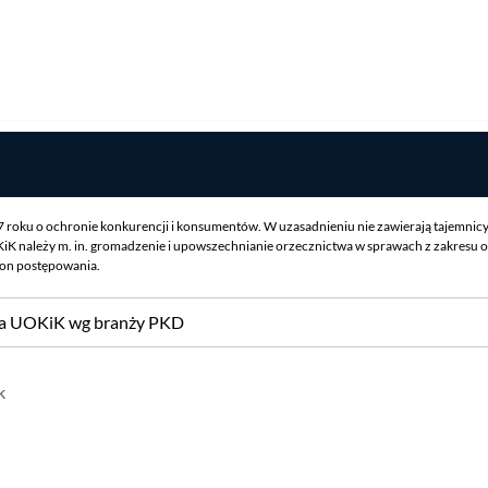
07 roku o ochronie konkurencji i konsumentów. W uzasadnieniu nie zawierają tajemnic
iK należy m. in. gromadzenie i upowszechnianie orzecznictwa w sprawach z zakresu o
ron postępowania.
sa UOKiK wg branży PKD
k