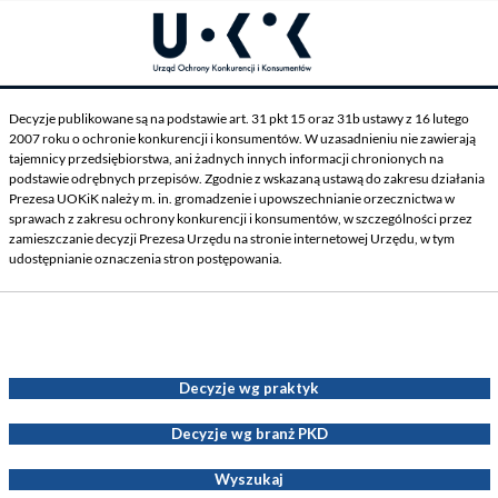
Decyzje publikowane są na podstawie art. 31 pkt 15 oraz 31b ustawy z 16 lutego
2007 roku o ochronie konkurencji i konsumentów. W uzasadnieniu nie zawierają
tajemnicy przedsiębiorstwa, ani żadnych innych informacji chronionych na
podstawie odrębnych przepisów. Zgodnie z wskazaną ustawą do zakresu działania
Prezesa UOKiK należy m. in. gromadzenie i upowszechnianie orzecznictwa w
sprawach z zakresu ochrony konkurencji i konsumentów, w szczególności przez
zamieszczanie decyzji Prezesa Urzędu na stronie internetowej Urzędu, w tym
udostępnianie oznaczenia stron postępowania.
Decyzje Prezesa UOKiK
Decyzje wg praktyk
Decyzje wg branż PKD
Wyszukaj