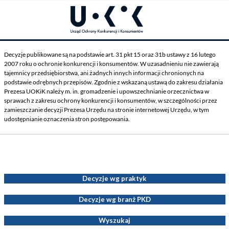
Decyzje publikowane są na podstawie art. 31 pkt 15 oraz 31b ustawy z 16 lutego
2007 roku o ochronie konkurencji i konsumentów. W uzasadnieniu nie zawierają
tajemnicy przedsiębiorstwa, ani żadnych innych informacji chronionych na
podstawie odrębnych przepisów. Zgodnie z wskazaną ustawą do zakresu działania
Prezesa UOKiK należy m. in. gromadzenie i upowszechnianie orzecznictwa w
sprawach z zakresu ochrony konkurencji i konsumentów, w szczególności przez
zamieszczanie decyzji Prezesa Urzędu na stronie internetowej Urzędu, w tym
udostępnianie oznaczenia stron postępowania.
Decyzje Prezesa UOKiK
Decyzje wg praktyk
Decyzje wg branż PKD
Wyszukaj