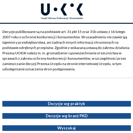
Decyzje publikowane są na podstawie art. 31 pkt 15 oraz 31b ustawy z 16 lutego
2007 roku o ochronie konkurencji i konsumentów. W uzasadnieniu nie zawierają
tajemnicy przedsiębiorstwa, ani żadnych innych informacji chronionych na
podstawie odrębnych przepisów. Zgodnie z wskazaną ustawą do zakresu działania
Prezesa UOKiK należy m. in. gromadzenie i upowszechnianie orzecznictwa w
sprawach z zakresu ochrony konkurencji i konsumentów, w szczególności przez
zamieszczanie decyzji Prezesa Urzędu na stronie internetowej Urzędu, w tym
udostępnianie oznaczenia stron postępowania.
Decyzje Prezesa UOKiK
Decyzje wg praktyk
Decyzje wg branż PKD
Wyszukaj