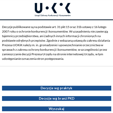
Decyzje publikowane są na podstawie art. 31 pkt 15 oraz 31b ustawy z 16 lutego
2007 roku o ochronie konkurencji i konsumentów. W uzasadnieniu nie zawierają
tajemnicy przedsiębiorstwa, ani żadnych innych informacji chronionych na
podstawie odrębnych przepisów. Zgodnie z wskazaną ustawą do zakresu działania
Prezesa UOKiK należy m. in. gromadzenie i upowszechnianie orzecznictwa w
sprawach z zakresu ochrony konkurencji i konsumentów, w szczególności przez
zamieszczanie decyzji Prezesa Urzędu na stronie internetowej Urzędu, w tym
udostępnianie oznaczenia stron postępowania.
Decyzje Prezesa UOKiK
Decyzje wg praktyk
Decyzje wg branż PKD
Wyszukaj