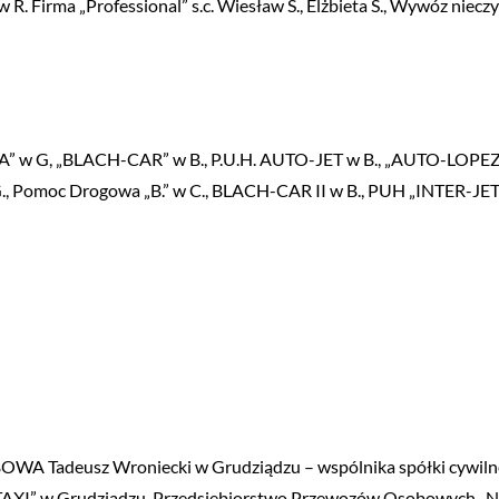
w R. Firma „Professional” s.c. Wiesław S., Elżbieta S., Wywóz nieczy
w G, „BLACH-CAR” w B., P.U.H. AUTO-JET w B., „AUTO-LOPEZ” 
Pomoc Drogowa „B.” w C., BLACH-CAR II w B., PUH „INTER-JET”
WA Tadeusz Wroniecki w Grudziądzu – wspólnika spółki cywiln
AXI” w Grudziądzu, Przedsiębiorstwo Przewozów Osobowych 