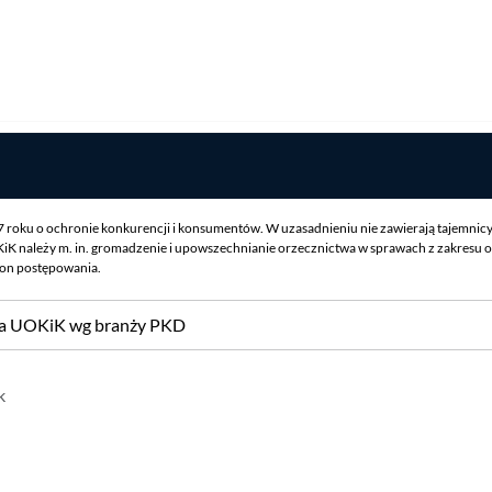
07 roku o ochronie konkurencji i konsumentów. W uzasadnieniu nie zawierają tajemnic
iK należy m. in. gromadzenie i upowszechnianie orzecznictwa w sprawach z zakresu o
ron postępowania.
sa UOKiK wg branży PKD
k