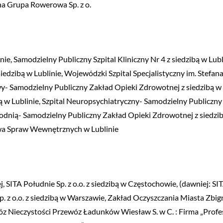
a Grupa Rowerowa Sp. z o.
nie, Samodzielny Publiczny Szpital Kliniczny Nr 4 z siedzibą w Lubl
edzibą w Lublinie, Wojewódzki Szpital Specjalistyczny im. Stefan
y- Samodzielny Publiczny Zakład Opieki Zdrowotnej z siedzibą w 
ibą w Lublinie, Szpital Neuropsychiatryczny- Samodzielny Publiczn
hodnią- Samodzielny Publiczny Zakład Opieki Zdrowotnej z siedzib
wa Spraw Wewnętrznych w Lublinie
, SITA Południe Sp. z o.o. z siedzibą w Częstochowie, (dawniej: SI
. z o.o. z siedzibą w Warszawie, Zakład Oczyszczania Miasta Zbig
Nieczystości Przewóz Ładunków Wiesław S. w C. : Firma „Profess