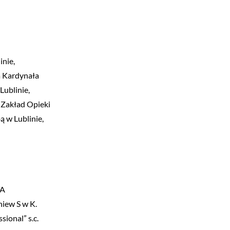
inie,
a Kardynała
Lublinie,
y Zakład Opieki
ą w Lublinie,
TA
niew S w K.
ional” s.c.