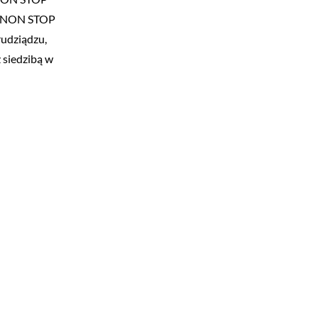
h „NON STOP
rudziądzu,
 siedzibą w