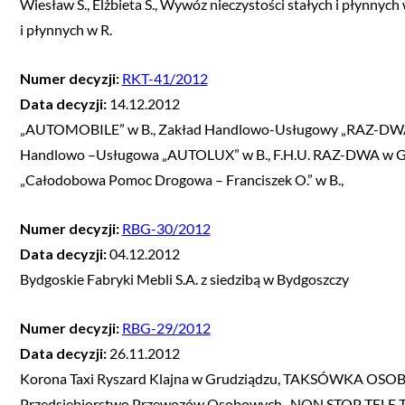
Wiesław S., Elżbieta S., Wywóz nieczystości stałych i płynnych 
i płynnych w R.
Numer decyzji:
RKT-41/2012
Data decyzji:
14.12.2012
„AUTOMOBILE” w B., Zakład Handlowo-Usługowy „RAZ-DWA” 
Handlowo –Usługowa „AUTOLUX” w B., F.H.U. RAZ-DWA w G., 
„Całodobowa Pomoc Drogowa – Franciszek O.” w B.,
Numer decyzji:
RBG-30/2012
Data decyzji:
04.12.2012
Bydgoskie Fabryki Mebli S.A. z siedzibą w Bydgoszczy
Numer decyzji:
RBG-29/2012
Data decyzji:
26.11.2012
Korona Taxi Ryszard Klajna w Grudziądzu, TAKSÓWKA OSOBO
Przedsiębiorstwo Przewozów Osobowych „NON STOP TELE T