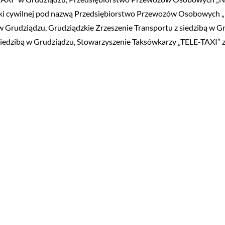
łki cywilnej pod nazwą Przedsiębiorstwo Przewozów Osobowyc
w Grudziądzu, Grudziądzkie Zrzeszenie Transportu z siedzibą w G
iedzibą w Grudziądzu, Stowarzyszenie Taksówkarzy „TELE-TAXI” z