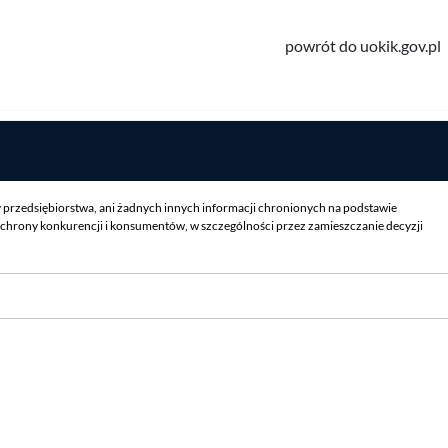
powrót do uokik.gov.pl
y przedsiębiorstwa, ani żadnych innych informacji chronionych na podstawie
chrony konkurencji i konsumentów, w szczególności przez zamieszczanie decyzji