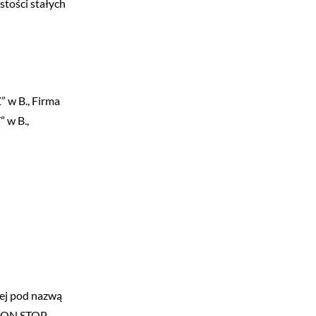
stości stałych
w B., Firma
 w B.,
ej pod nazwą
„NON STOP