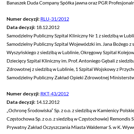
Banaszek Duda Company Spółka jawna oraz PGR Profesjonaln
Numer decyzji:
RLU-31/2012
Data decyzji:
18.12.2012
Samodzielny Publiczny Szpital Kliniczny Nr 1 z siedzibą w Lubli
Samodzielny Publiczny Szpital Wojewódzki im. Jana Bożego z si
Wyszyńskiego z siedzibą w Lublinie, Okręgowy Szpital Kolejow
Dziecięcy Szpital Kliniczny im. Prof. Antoniego Gębali z siedz
Zdrowotnej z siedzibą w Lublinie, 1 Szpital Wojskowy z Przyc
Samodzielny Publiczny Zakład Opieki Zdrowotnej Ministerst
Numer decyzji:
RKT-43/2012
Data decyzji:
14.12.2012
„Ochronę Środowiska” Sp. z o.o. z siedzibą w Kamienicy Polskiej
Częstochowa Sp. z o.o. z siedzibą w Częstochowie) Remondis Sp
Prywatny Zakład Oczyszczania Miasta Waldemar S. w K. Wywóz 