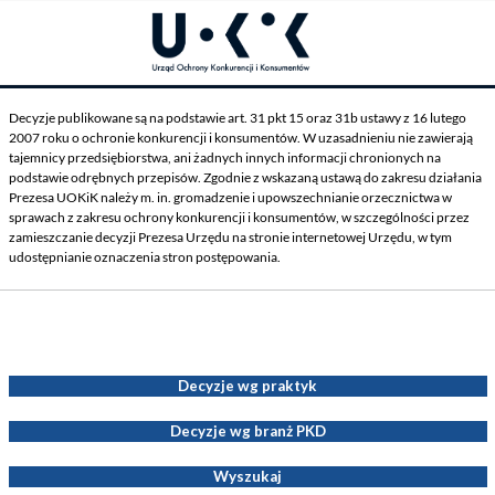
Decyzje publikowane są na podstawie art. 31 pkt 15 oraz 31b ustawy z 16 lutego
2007 roku o ochronie konkurencji i konsumentów. W uzasadnieniu nie zawierają
tajemnicy przedsiębiorstwa, ani żadnych innych informacji chronionych na
podstawie odrębnych przepisów. Zgodnie z wskazaną ustawą do zakresu działania
Prezesa UOKiK należy m. in. gromadzenie i upowszechnianie orzecznictwa w
sprawach z zakresu ochrony konkurencji i konsumentów, w szczególności przez
zamieszczanie decyzji Prezesa Urzędu na stronie internetowej Urzędu, w tym
udostępnianie oznaczenia stron postępowania.
Decyzje Prezesa UOKiK
Decyzje wg praktyk
Decyzje wg branż PKD
Wyszukaj