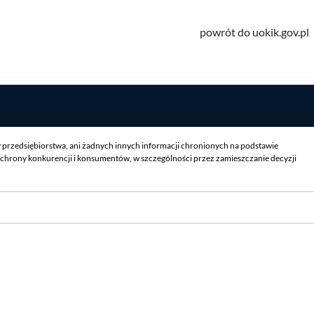
powrót do uokik.gov.pl
y przedsiębiorstwa, ani żadnych innych informacji chronionych na podstawie
chrony konkurencji i konsumentów, w szczególności przez zamieszczanie decyzji