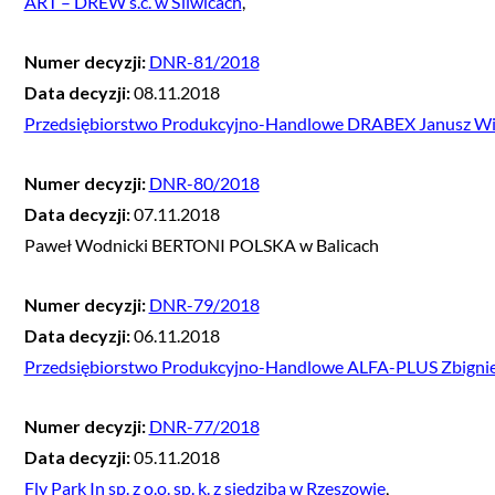
ART – DREW s.c. w Śliwicach
,
Numer decyzji:
DNR-81/2018
Data decyzji:
08.11.2018
Przedsiębiorstwo Produkcyjno-Handlowe DRABEX Janusz Wil
Numer decyzji:
DNR-80/2018
Data decyzji:
07.11.2018
Paweł Wodnicki BERTONI POLSKA w Balicach
Numer decyzji:
DNR-79/2018
Data decyzji:
06.11.2018
Przedsiębiorstwo Produkcyjno-Handlowe ALFA-PLUS Zbignie
Numer decyzji:
DNR-77/2018
Data decyzji:
05.11.2018
Fly Park In sp. z o.o. sp. k. z siedzibą w Rzeszowie
,