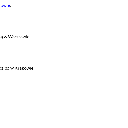
howie
,
bą w Warszawie
dzibą w Krakowie