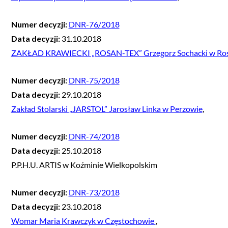
Numer decyzji:
DNR-76/2018
Data decyzji:
31.10.2018
ZAKŁAD KRAWIECKI „ROSAN-TEX” Grzegorz Sochacki w Ro
Numer decyzji:
DNR-75/2018
Data decyzji:
29.10.2018
Zakład Stolarski „JARSTOL” Jarosław Linka w Perzowie
,
Numer decyzji:
DNR-74/2018
Data decyzji:
25.10.2018
P.P.H.U. ARTIS w Koźminie Wielkopolskim
Numer decyzji:
DNR-73/2018
Data decyzji:
23.10.2018
Womar Maria Krawczyk w Częstochowie
,