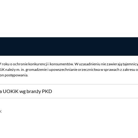
07 roku o ochronie konkurencji i konsumentów. W uzasadnieniu nie zawierają tajemnic
iK należy m. in. gromadzenie i upowszechnianie orzecznictwa w sprawach z zakresu o
ron postępowania.
sa UOKiK wg branży PKD
k