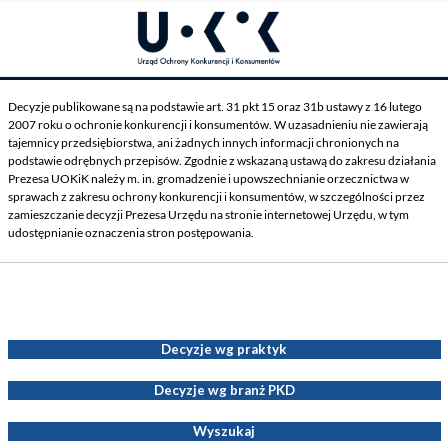
Decyzje publikowane są na podstawie art. 31 pkt 15 oraz 31b ustawy z 16 lutego
2007 roku o ochronie konkurencji i konsumentów. W uzasadnieniu nie zawierają
tajemnicy przedsiębiorstwa, ani żadnych innych informacji chronionych na
podstawie odrębnych przepisów. Zgodnie z wskazaną ustawą do zakresu działania
Prezesa UOKiK należy m. in. gromadzenie i upowszechnianie orzecznictwa w
sprawach z zakresu ochrony konkurencji i konsumentów, w szczególności przez
zamieszczanie decyzji Prezesa Urzędu na stronie internetowej Urzędu, w tym
udostępnianie oznaczenia stron postępowania.
Decyzje Prezesa UOKiK
Decyzje wg praktyk
Decyzje wg branż PKD
Wyszukaj