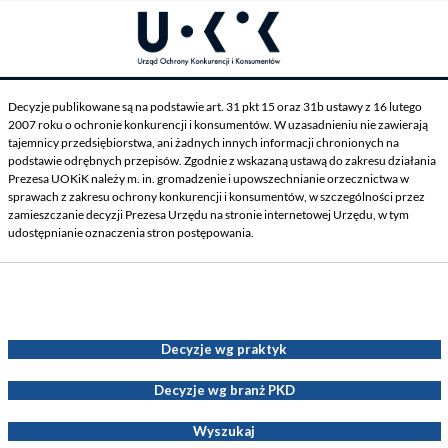
Decyzje publikowane są na podstawie art. 31 pkt 15 oraz 31b ustawy z 16 lutego
2007 roku o ochronie konkurencji i konsumentów. W uzasadnieniu nie zawierają
tajemnicy przedsiębiorstwa, ani żadnych innych informacji chronionych na
podstawie odrębnych przepisów. Zgodnie z wskazaną ustawą do zakresu działania
Prezesa UOKiK należy m. in. gromadzenie i upowszechnianie orzecznictwa w
sprawach z zakresu ochrony konkurencji i konsumentów, w szczególności przez
zamieszczanie decyzji Prezesa Urzędu na stronie internetowej Urzędu, w tym
udostępnianie oznaczenia stron postępowania.
Decyzje Prezesa UOKiK
Decyzje wg praktyk
Decyzje wg branż PKD
Wyszukaj