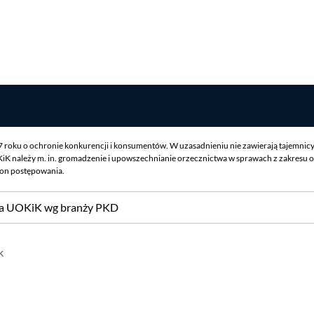
07 roku o ochronie konkurencji i konsumentów. W uzasadnieniu nie zawierają tajemnic
iK należy m. in. gromadzenie i upowszechnianie orzecznictwa w sprawach z zakresu o
ron postępowania.
sa UOKiK wg branży PKD
k