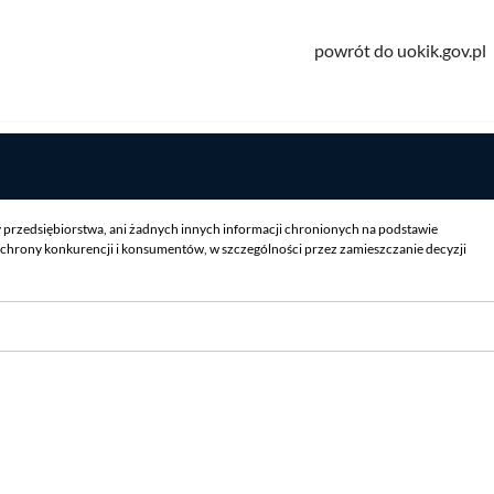
powrót do uokik.gov.pl
y przedsiębiorstwa, ani żadnych innych informacji chronionych na podstawie
chrony konkurencji i konsumentów, w szczególności przez zamieszczanie decyzji