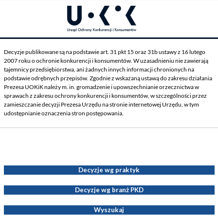
Decyzje publikowane są na podstawie art. 31 pkt 15 oraz 31b ustawy z 16 lutego
2007 roku o ochronie konkurencji i konsumentów. W uzasadnieniu nie zawierają
tajemnicy przedsiębiorstwa, ani żadnych innych informacji chronionych na
podstawie odrębnych przepisów. Zgodnie z wskazaną ustawą do zakresu działania
Prezesa UOKiK należy m. in. gromadzenie i upowszechnianie orzecznictwa w
sprawach z zakresu ochrony konkurencji i konsumentów, w szczególności przez
zamieszczanie decyzji Prezesa Urzędu na stronie internetowej Urzędu, w tym
udostępnianie oznaczenia stron postępowania.
Decyzje Prezesa UOKiK
Decyzje wg praktyk
Decyzje wg branż PKD
Wyszukaj