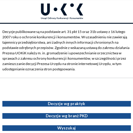
Decyzje publikowane są na podstawie art. 31 pkt 15 oraz 31b ustawy z 16 lutego
2007 roku o ochronie konkurencji i konsumentów. W uzasadnieniu nie zawierają
tajemnicy przedsiębiorstwa, ani żadnych innych informacji chronionych na
podstawie odrębnych przepisów. Zgodnie z wskazaną ustawą do zakresu działania
Prezesa UOKiK należy m. in. gromadzenie i upowszechnianie orzecznictwa w
sprawach z zakresu ochrony konkurencji i konsumentów, w szczególności przez
zamieszczanie decyzji Prezesa Urzędu na stronie internetowej Urzędu, w tym
udostępnianie oznaczenia stron postępowania.
Decyzje Prezesa UOKiK
Decyzje wg praktyk
Decyzje wg branż PKD
Wyszukaj