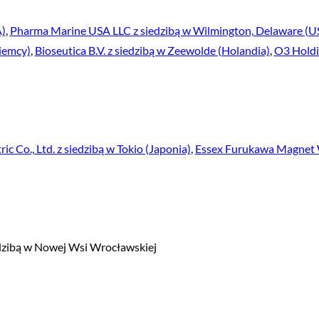
A)
,
Pharma Marine USA LLC z siedzibą w Wilmington, Delaware (U
iemcy)
,
Bioseutica B.V. z siedzibą w Zeewolde (Holandia)
,
O3 Hold
ic Co., Ltd. z siedzibą w Tokio (Japonia)
,
Essex Furukawa Magnet 
edzibą w Nowej Wsi Wrocławskiej