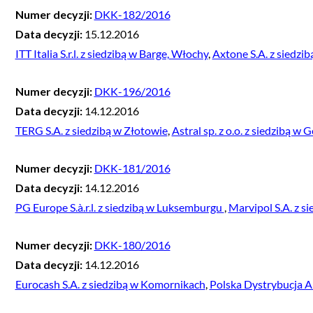
Numer decyzji:
DKK-182/2016
Data decyzji:
15.12.2016
ITT Italia S.r.l. z siedzibą w Barge, Włochy
,
Axtone S.A. z siedzi
Numer decyzji:
DKK-196/2016
Data decyzji:
14.12.2016
TERG S.A. z siedzibą w Złotowie
,
Astral sp. z o.o. z siedzibą w 
Numer decyzji:
DKK-181/2016
Data decyzji:
14.12.2016
PG Europe S.à.r.l. z siedzibą w Luksemburgu
,
Marvipol S.A. z s
Numer decyzji:
DKK-180/2016
Data decyzji:
14.12.2016
Eurocash S.A. z siedzibą w Komornikach
,
Polska Dystrybucja Alk