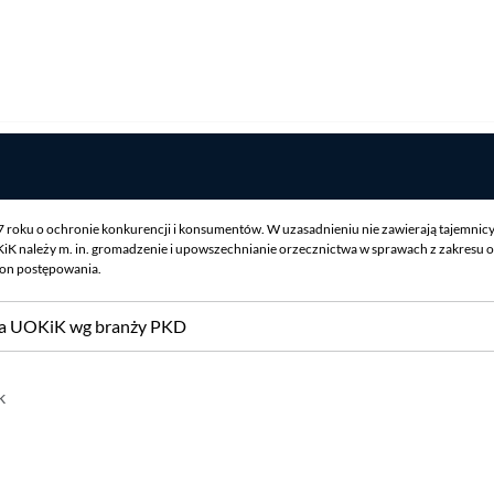
07 roku o ochronie konkurencji i konsumentów. W uzasadnieniu nie zawierają tajemnic
iK należy m. in. gromadzenie i upowszechnianie orzecznictwa w sprawach z zakresu o
ron postępowania.
sa UOKiK wg branży PKD
k