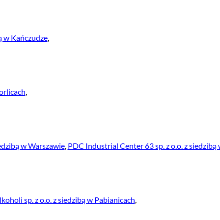
bą w Kańczudze
,
Gorlicach
,
iedzibą w Warszawie
,
PDC Industrial Center 63 sp. z o.o. z siedzib
oholi sp. z o.o. z siedzibą w Pabianicach
,