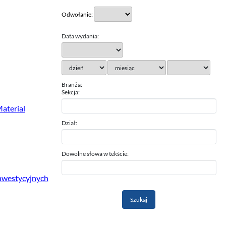
Odwołanie:
Data wydania:
Branża:
Sekcja:
aterial
Dział:
Dowolne słowa w tekście:
nwestycyjnych