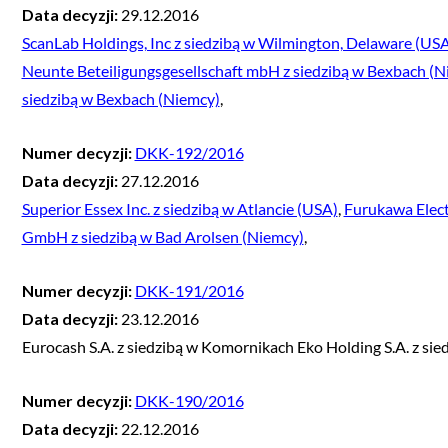
Data decyzji:
29.12.2016
ScanLab Holdings, Inc z siedzibą w Wilmington, Delaware (US
Neunte Beteiligungsgesellschaft mbH z siedzibą w Bexbach (N
siedzibą w Bexbach (Niemcy)
,
Numer decyzji:
DKK-192/2016
Data decyzji:
27.12.2016
Superior Essex Inc. z siedzibą w Atlancie (USA)
,
Furukawa Electr
GmbH z siedzibą w Bad Arolsen (Niemcy)
,
Numer decyzji:
DKK-191/2016
Data decyzji:
23.12.2016
Eurocash S.A. z siedzibą w Komornikach Eko Holding S.A. z si
Numer decyzji:
DKK-190/2016
Data decyzji:
22.12.2016