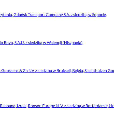
rytania
,
Gdańsk Transport Company S.A. z siedzibą w Sopocie
,
io Royo, S.A.U. z siedzibą w Walencji (Hiszpania)
,
 Goossens & Zn NV z siedzibą w Brukseli, Belgia
,
Slachthuizen Go
Raanana, Izrael
,
Ronson Europe N. V. z siedzibą w Rotterdamie, H