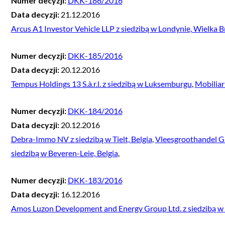
Numer decyzji:
DKK-186/2016
Data decyzji:
21.12.2016
Arcus A1 Investor Vehicle LLP z siedzibą w Londynie, Wielka B
Numer decyzji:
DKK-185/2016
Data decyzji:
20.12.2016
Tempus Holdings 13 S.à.r.l. z siedzibą w Luksemburgu
,
Mobiliar
Numer decyzji:
DKK-184/2016
Data decyzji:
20.12.2016
Debra-Immo NV z siedzibą w Tielt, Belgia
,
Vleesgroothandel G.
siedzibą w Beveren-Leie, Belgia
,
Numer decyzji:
DKK-183/2016
Data decyzji:
16.12.2016
Amos Luzon Development and Energy Group Ltd. z siedzibą w 