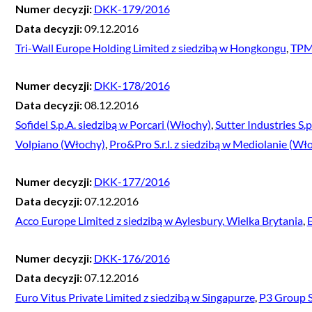
Numer decyzji:
DKK-179/2016
Data decyzji:
09.12.2016
Tri-Wall Europe Holding Limited z siedzibą w Hongkongu
,
TPMS
Numer decyzji:
DKK-178/2016
Data decyzji:
08.12.2016
Sofidel S.p.A. siedzibą w Porcari (Włochy)
,
Sutter Industries S.
Volpiano (Włochy)
,
Pro&Pro S.r.l. z siedzibą w Mediolanie (Wł
Numer decyzji:
DKK-177/2016
Data decyzji:
07.12.2016
Acco Europe Limited z siedzibą w Aylesbury, Wielka Brytania
,
E
Numer decyzji:
DKK-176/2016
Data decyzji:
07.12.2016
Euro Vitus Private Limited z siedzibą w Singapurze
,
P3 Group S