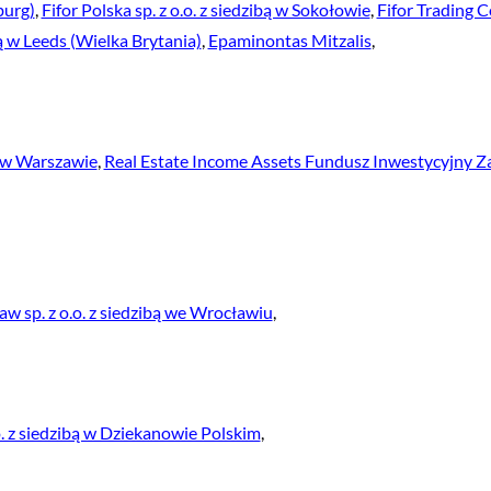
burg)
,
Fifor Polska sp. z o.o. z siedzibą w Sokołowie
,
Fifor Trading 
ą w Leeds (Wielka Brytania)
,
Epaminontas Mitzalis
,
ą w Warszawie
,
Real Estate Income Assets Fundusz Inwestycyjny 
w sp. z o.o. z siedzibą we Wrocławiu
,
o. z siedzibą w Dziekanowie Polskim
,