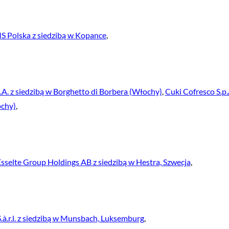
 Polska z siedzibą w Kopance
,
p.A. z siedzibą w Borghetto di Borbera (Włochy)
,
Cuki Cofresco S.p.
ochy)
,
sselte Group Holdings AB z siedzibą w Hestra, Szwecja
,
.à.r.l. z siedzibą w Munsbach, Luksemburg
,