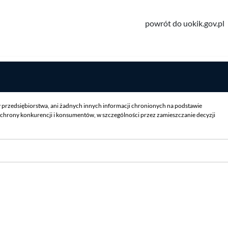
powrót do uokik.gov.pl
y przedsiębiorstwa, ani żadnych innych informacji chronionych na podstawie
chrony konkurencji i konsumentów, w szczególności przez zamieszczanie decyzji