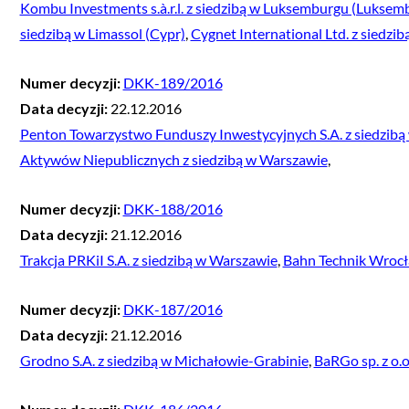
Kombu Investments s.à.r.l. z siedzibą w Luksemburgu (Luksem
siedzibą w Limassol (Cypr)
,
Cygnet International Ltd. z siedzib
Numer decyzji:
DKK-189/2016
Data decyzji:
22.12.2016
Penton Towarzystwo Funduszy Inwestycyjnych S.A. z siedzib
Aktywów Niepublicznych z siedzibą w Warszawie
,
Numer decyzji:
DKK-188/2016
Data decyzji:
21.12.2016
Trakcja PRKiI S.A. z siedzibą w Warszawie
,
Bahn Technik Wrocła
Numer decyzji:
DKK-187/2016
Data decyzji:
21.12.2016
Grodno S.A. z siedzibą w Michałowie-Grabinie
,
BaRGo sp. z o.