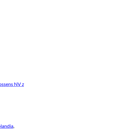
ossens NV z
olandia
,