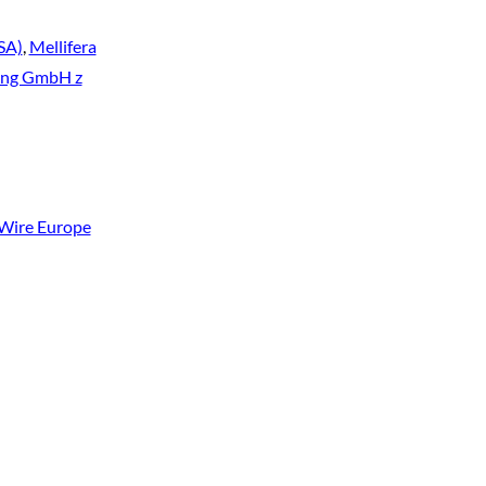
SA)
,
Mellifera
ing GmbH z
Wire Europe