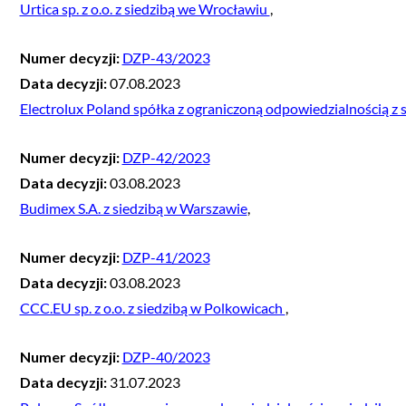
Urtica sp. z o.o. z siedzibą we Wrocławiu
,
Numer decyzji:
DZP-43/2023
Data decyzji:
07.08.2023
Electrolux Poland spółka z ograniczoną odpowiedzialnością z
Numer decyzji:
DZP-42/2023
Data decyzji:
03.08.2023
Budimex S.A. z siedzibą w Warszawie
,
Numer decyzji:
DZP-41/2023
Data decyzji:
03.08.2023
CCC.EU sp. z o.o. z siedzibą w Polkowicach
,
Numer decyzji:
DZP-40/2023
Data decyzji:
31.07.2023