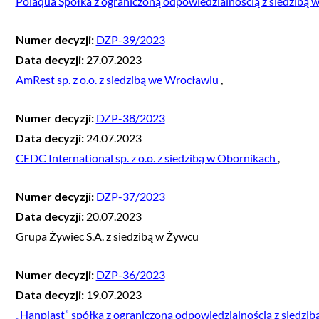
Polaqua Spółka z ograniczoną odpowiedzialnością z siedzibą
Numer decyzji:
DZP-39/2023
Data decyzji:
27.07.2023
AmRest sp. z o.o. z siedzibą we Wrocławiu
,
Numer decyzji:
DZP-38/2023
Data decyzji:
24.07.2023
CEDC International sp. z o.o. z siedzibą w Obornikach
,
Numer decyzji:
DZP-37/2023
Data decyzji:
20.07.2023
Grupa Żywiec S.A. z siedzibą w Żywcu
Numer decyzji:
DZP-36/2023
Data decyzji:
19.07.2023
„Hanplast” spółka z ograniczoną odpowiedzialnością z siedzi