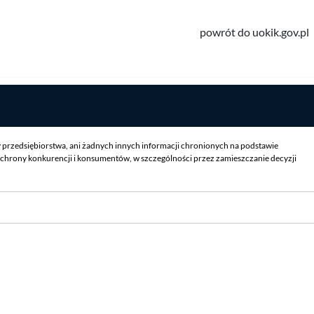
powrót do uokik.gov.pl
y przedsiębiorstwa, ani żadnych innych informacji chronionych na podstawie
chrony konkurencji i konsumentów, w szczególności przez zamieszczanie decyzji