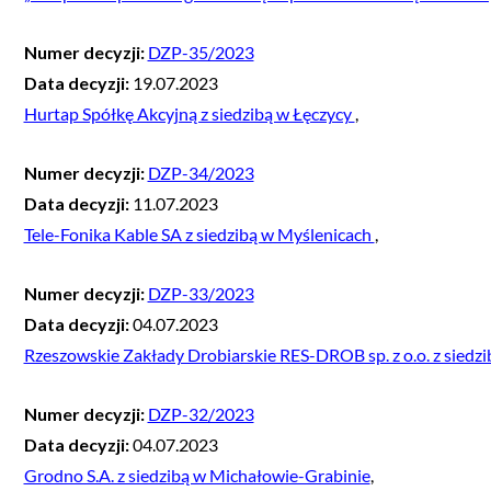
Numer decyzji:
DZP-35/2023
Data decyzji:
19.07.2023
Hurtap Spółkę Akcyjną z siedzibą w Łęczycy
,
Numer decyzji:
DZP-34/2023
Data decyzji:
11.07.2023
Tele-Fonika Kable SA z siedzibą w Myślenicach
,
Numer decyzji:
DZP-33/2023
Data decyzji:
04.07.2023
Rzeszowskie Zakłady Drobiarskie RES-DROB sp. z o.o. z siedz
Numer decyzji:
DZP-32/2023
Data decyzji:
04.07.2023
Grodno S.A. z siedzibą w Michałowie-Grabinie
,