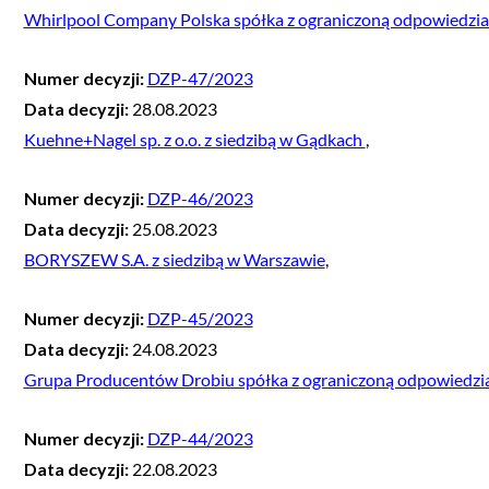
Whirlpool Company Polska spółka z ograniczoną odpowiedzial
Numer decyzji:
DZP-47/2023
Data decyzji:
28.08.2023
Kuehne+Nagel sp. z o.o. z siedzibą w Gądkach
,
Numer decyzji:
DZP-46/2023
Data decyzji:
25.08.2023
BORYSZEW S.A. z siedzibą w Warszawie
,
Numer decyzji:
DZP-45/2023
Data decyzji:
24.08.2023
Grupa Producentów Drobiu spółka z ograniczoną odpowiedzial
Numer decyzji:
DZP-44/2023
Data decyzji:
22.08.2023