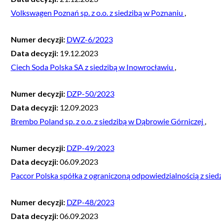
Volkswagen Poznań sp. z o.o. z siedzibą w Poznaniu
,
Numer decyzji:
DWZ-6/2023
Data decyzji:
19.12.2023
Ciech Soda Polska SA z siedzibą w Inowrocławiu
,
Numer decyzji:
DZP-50/2023
Data decyzji:
12.09.2023
Brembo Poland sp. z o.o. z siedzibą w Dąbrowie Górniczej
,
Numer decyzji:
DZP-49/2023
Data decyzji:
06.09.2023
Paccor Polska spółka z ograniczoną odpowiedzialnością z sie
Numer decyzji:
DZP-48/2023
Data decyzji:
06.09.2023