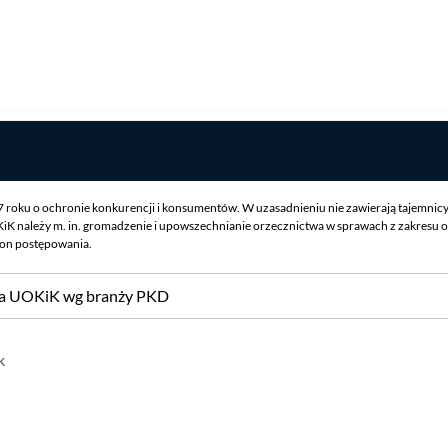
07 roku o ochronie konkurencji i konsumentów. W uzasadnieniu nie zawierają tajemnic
iK należy m. in. gromadzenie i upowszechnianie orzecznictwa w sprawach z zakresu o
ron postępowania.
sa UOKiK wg branży PKD
k