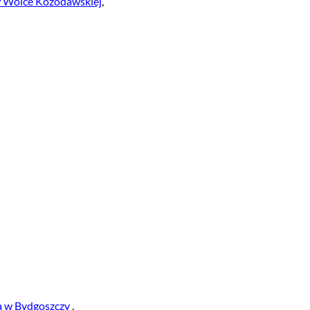
 w Wólce Kozodawskiej
,
bą w Bydgoszczy
,