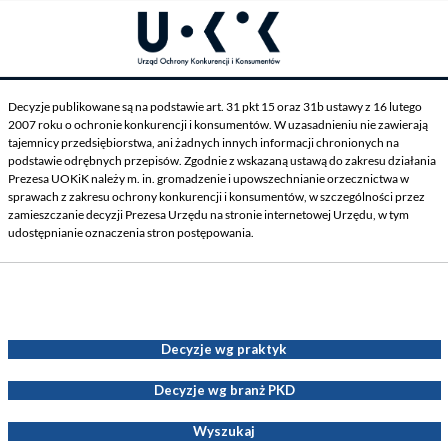
Decyzje publikowane są na podstawie art. 31 pkt 15 oraz 31b ustawy z 16 lutego
2007 roku o ochronie konkurencji i konsumentów. W uzasadnieniu nie zawierają
tajemnicy przedsiębiorstwa, ani żadnych innych informacji chronionych na
podstawie odrębnych przepisów. Zgodnie z wskazaną ustawą do zakresu działania
Prezesa UOKiK należy m. in. gromadzenie i upowszechnianie orzecznictwa w
sprawach z zakresu ochrony konkurencji i konsumentów, w szczególności przez
zamieszczanie decyzji Prezesa Urzędu na stronie internetowej Urzędu, w tym
udostępnianie oznaczenia stron postępowania.
Decyzje Prezesa UOKiK
Decyzje wg praktyk
Decyzje wg branż PKD
Wyszukaj