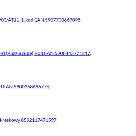
LP03/AT11-1, kod EAN 5907700667098
,
-8 (Puzzle cube), kod EAN 5908445771217
,
 kod EAN 5900368696776
,
d kreskowy 8592117471597
,