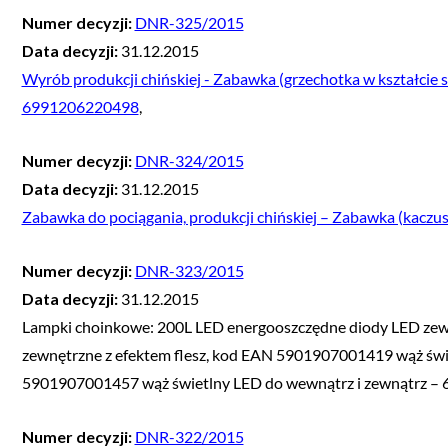
Numer decyzji:
DNR-325/2015
Data decyzji:
31.12.2015
Wyrób produkcji chińskiej - Zabawka (grzechotka w kształci
6991206220498
,
Numer decyzji:
DNR-324/2015
Data decyzji:
31.12.2015
Zabawka do pociągania, produkcji chińskiej – Zabawka (ka
Numer decyzji:
DNR-323/2015
Data decyzji:
31.12.2015
Lampki choinkowe: 200L LED energooszczędne diody LED ze
zewnętrzne z efektem flesz, kod EAN 5901907001419 wąż świ
5901907001457 wąż świetlny LED do wewnątrz i zewnątrz 
Numer decyzji:
DNR-322/2015