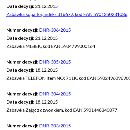
Data decyzji:
21.12.2015
Zabawka koparka, indeks 316672, kod EAN 5901350231036
,
Numer decyzji:
DNR-306/2015
Data decyzji:
21.12.2015
Zabawka MISIEK, kod EAN 5904799000164
Numer decyzji:
DNR-305/2015
Data decyzji:
18.12.2015
Zabawka TELEFON Item NO: 711K, kod EAN 590249609690
Numer decyzji:
DNR-304/2015
Data decyzji:
18.12.2015
Zabawka Zając z dzwonkiem, kod EAN 5901448340077
Numer decyzji:
DNR-303/2015