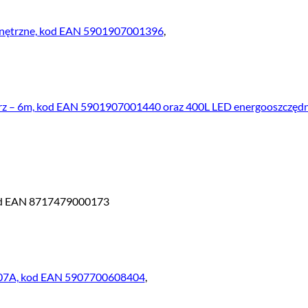
wnętrzne, kod EAN 5901907001396
,
trz – 6m, kod EAN 5901907001440 oraz 400L LED energooszczęd
od EAN 8717479000173
7707A, kod EAN 5907700608404
,