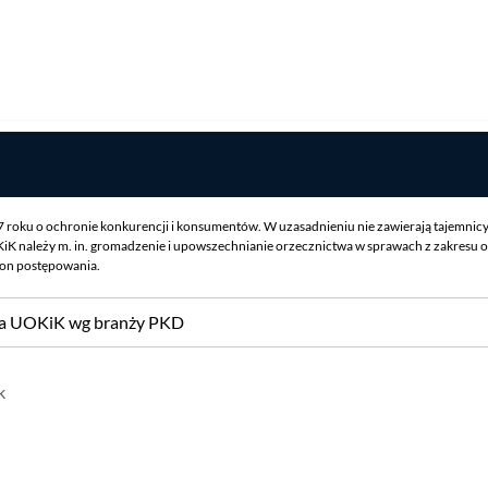
07 roku o ochronie konkurencji i konsumentów. W uzasadnieniu nie zawierają tajemnic
iK należy m. in. gromadzenie i upowszechnianie orzecznictwa w sprawach z zakresu o
ron postępowania.
sa UOKiK wg branży PKD
k