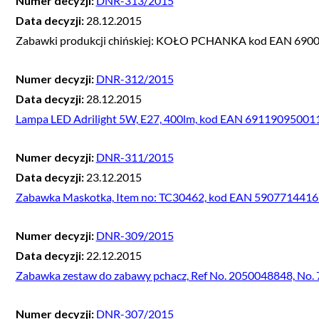
Numer decyzji:
DNR-313/2015
Data decyzji:
28.12.2015
Zabawki produkcji chińskiej: KOŁO PCHANKA kod EAN 6
Numer decyzji:
DNR-312/2015
Data decyzji:
28.12.2015
Lampa LED Adrilight 5W, E27, 400lm, kod EAN 69119095001
Numer decyzji:
DNR-311/2015
Data decyzji:
23.12.2015
Zabawka Maskotka, Item no: TC30462, kod EAN 590771441
Numer decyzji:
DNR-309/2015
Data decyzji:
22.12.2015
Zabawka zestaw do zabawy pchacz, Ref No. 2050048848, No
Numer decyzji:
DNR-307/2015