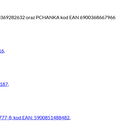
900369282632 oraz PCHANKA kod EAN 6900368667966
16
,
6187
,
. 777-8, kod EAN: 5900851488482
,