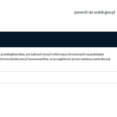
powrót do uokik.gov.pl
y przedsiębiorstwa, ani żadnych innych informacji chronionych na podstawie
chrony konkurencji i konsumentów, w szczególności przez zamieszczanie decyzji