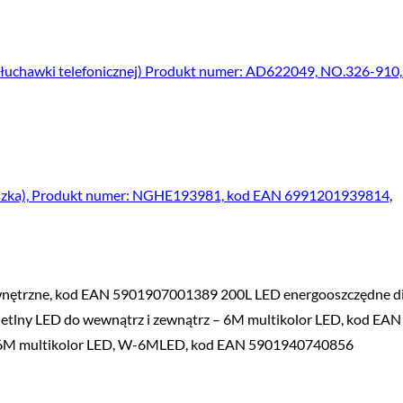
e słuchawki telefonicznej) Produkt numer: AD622049, NO.326-910
czuszka), Produkt numer: NGHE193981, kod EAN 6991201939814
,
wnętrzne, kod EAN 5901907001389 200L LED energooszczędne d
etlny LED do wewnątrz i zewnątrz – 6M multikolor LED, kod EAN
– 6M multikolor LED, W-6MLED, kod EAN 5901940740856