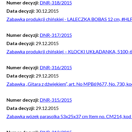
Numer decyzji:
DNR-318/2015
Data decyzji:
30.12.2015
Zabawka produkcji chińskiej - LALECZKA BOBAS 12 cm, #H
Numer decyzji:
DNR-317/2015
Data decyzji:
29.12.2015
Zabawka produkcji chińskiej – KLOCKI UKŁADANKA, 5100-6
Numer decyzji:
DNR-316/2015
Data decyzji:
29.12.2015
Zabawka „Gitara z dźwiękiem”, art. No MPB69677, No. 730,
Numer decyzji:
DNR-315/2015
Data decyzji:
29.12.2015
Zabawka wózek parasolka 53x25x37 cm Item no. CM214, ko