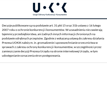
Decyzje publikowane są na podstawie art. 31 pkt 15 oraz 31b ustawy z 16 lutego
2007 roku o ochronie konkurencji i konsumentów. W uzasadnieniu nie zawierają
tajemnicy przedsiębiorstwa, ani żadnych innych informacji chronionych na
podstawie odrębnych przepisów. Zgodnie z wskazaną ustawą do zakresu działania
Prezesa UOKiK należy m. in. gromadzenie i upowszechnianie orzecznictwa w
sprawach z zakresu ochrony konkurencji i konsumentów, w szczególności przez
zamieszczanie decyzji Prezesa Urzędu na stronie internetowej Urzędu, w tym
udostępnianie oznaczenia stron postępowania.