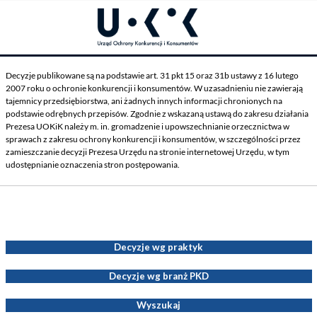
Decyzje publikowane są na podstawie art. 31 pkt 15 oraz 31b ustawy z 16 lutego
2007 roku o ochronie konkurencji i konsumentów. W uzasadnieniu nie zawierają
tajemnicy przedsiębiorstwa, ani żadnych innych informacji chronionych na
podstawie odrębnych przepisów. Zgodnie z wskazaną ustawą do zakresu działania
Prezesa UOKiK należy m. in. gromadzenie i upowszechnianie orzecznictwa w
sprawach z zakresu ochrony konkurencji i konsumentów, w szczególności przez
zamieszczanie decyzji Prezesa Urzędu na stronie internetowej Urzędu, w tym
udostępnianie oznaczenia stron postępowania.
Decyzje Prezesa UOKiK
Decyzje wg praktyk
Decyzje wg branż PKD
Wyszukaj