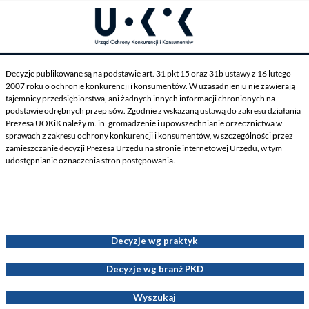
Decyzje publikowane są na podstawie art. 31 pkt 15 oraz 31b ustawy z 16 lutego
2007 roku o ochronie konkurencji i konsumentów. W uzasadnieniu nie zawierają
tajemnicy przedsiębiorstwa, ani żadnych innych informacji chronionych na
podstawie odrębnych przepisów. Zgodnie z wskazaną ustawą do zakresu działania
Prezesa UOKiK należy m. in. gromadzenie i upowszechnianie orzecznictwa w
sprawach z zakresu ochrony konkurencji i konsumentów, w szczególności przez
zamieszczanie decyzji Prezesa Urzędu na stronie internetowej Urzędu, w tym
udostępnianie oznaczenia stron postępowania.
Decyzje Prezesa UOKiK
Decyzje wg praktyk
Decyzje wg branż PKD
Wyszukaj